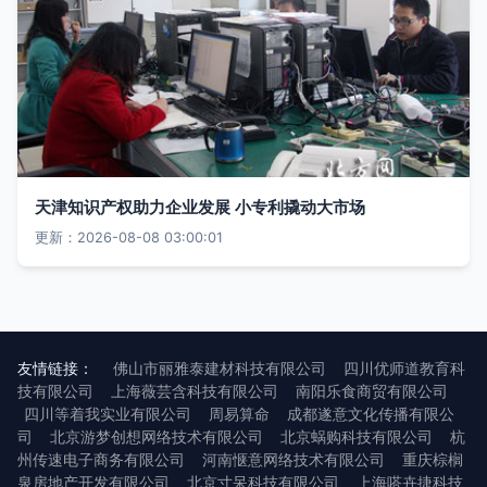
天津知识产权助力企业发展 小专利撬动大市场
更新：2026-08-08 03:00:01
友情链接：
佛山市丽雅泰建材科技有限公司
四川优师道教育科
技有限公司
上海薇芸含科技有限公司
南阳乐食商贸有限公司
四川等着我实业有限公司
周易算命
成都遂意文化传播有限公
司
北京游梦创想网络技术有限公司
北京蜗购科技有限公司
杭
州传速电子商务有限公司
河南惬意网络技术有限公司
重庆棕榈
泉房地产开发有限公司
北京寸呆科技有限公司
上海嗒卉捷科技