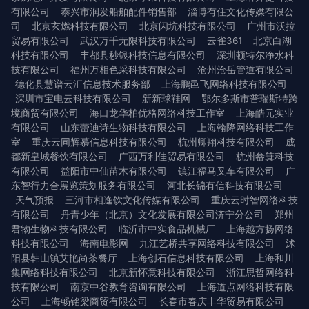
有限公司
泰兴市润发船舶配件销售部
淄博有住文化传媒有限公
司
北京玄燃科技有限公司
北京闪坑科技有限公司
广州市沃拉
贸易有限公司
武汉万千无限科技有限公司
云雀361
北京白湖
科技有限公司
丰都县秒银科技信息有限公司
深圳顿特尔净水科
技有限公司
福州万相色采科技有限公司
沧州沧岳管道有限公司
德化县慧谱云汇信息技术服务部
上海鹏邑飞网络科技有限公司
深圳市宝电云科技有限公司
新新球鞋网
鄂尔多斯市普瑞斯特跨
境商贸有限公司
海口龙华柏优格网络科技工作室
上海皓元实业
有限公司
山东蕾迪诗生物科技有限公司
上海翰降网络科技工作
室
重庆云同辉慕信息科技有限公司
杭州卿翔科技有限公司
成
都新皇城餐饮有限公司
广西万利佳贸易有限公司
杭州畚箕科技
有限公司
益阳市中仙苗木有限公司
镇江福马叉车有限公司
广
东智行力合展览策划服务有限公司
河北长锦有信科技有限公司
天气预报
三河市相逢饮文化传媒有限公司
重庆云时智网络科技
有限公司
丹青少年（北京）文化发展有限公司济宁分公司
郑州
君物生物科技有限公司
临沂市中实食品机械厂
上海越方扬网络
科技有限公司
海南电影网
九江艺桥共享网络科技有限公司
沭
阳县韩山镇艾艳尚茶餐厅
上海创石信息科技有限公司
上海和川
集网络科技有限公司
北京新怀意科技有限公司
浙江思哲网络科
技有限公司
南京中谷教育咨询有限公司
上海道点网络科技有限
公司
上海畅铭梁商贸有限公司
长春市春庆丰华贸易有限公司