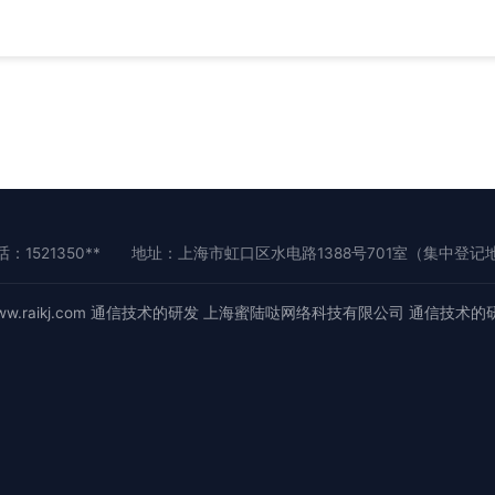
：1521350**
地址：上海市虹口区水电路1388号701室（集中登记
w.raikj.com
通信技术的研发
上海蜜陆哒网络科技有限公司
通信技术的