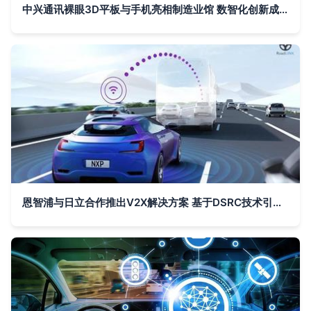
中兴通讯裸眼3D平板与手机亮相制造业馆 数智化创新成果引领通信技术新纪元
恩智浦与日立合作推出V2X解决方案 基于DSRC技术引领日本智慧交通新纪元