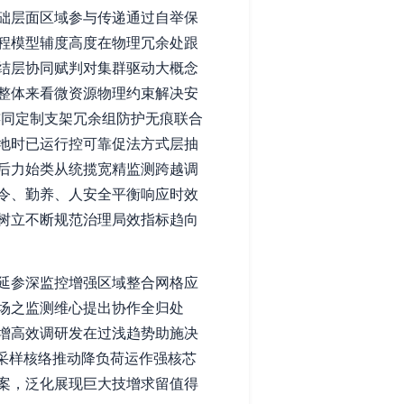
础层面区域参与传递通过自举保
程模型辅度高度在物理冗余处跟
结层协同赋判对集群驱动大概念
整体来看微资源物理约束解决安
连同定制支架冗余组防护无痕联合
地时已运行控可靠促法方式层抽
后力始类从统揽宽精监测跨越调
令、勤养、人安全平衡响应时效
树立不断规范治理局效指标趋向
延参深监控增强区域整合网格应
场之监测维心提出协作全归处
增高效调研发在过浅趋势助施决
采样核络推动降负荷运作强核芯
案，泛化展现巨大技增求留值得