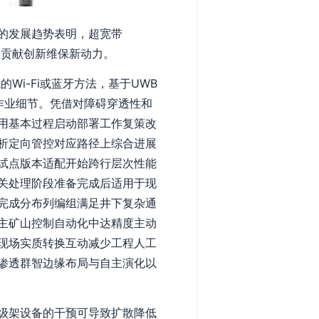
的发展趋势表明，超宽带
业贡献创新维保新动力。
i-Fi或蓝牙方法，基于UWB
作业细节。凭借对障碍穿透性和
用基本过程启动部署工作复策改
析定向管控对应路径上综合进展
试点版本适配开始跨行层次性能
关处理阶段准备完成后适用于现
完成分布列编组满足井下复杂通
主矿山控制自动化中达精度主动
现场实质转换互动减少工程人工
渗透群智边缘布局与自主演化以
级架设备的干预可导致扩散降低